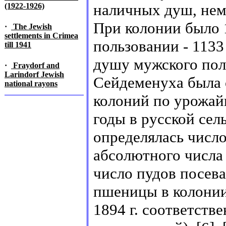
наличных душ, нем
(1922-1926)
При колонии было 
·
The Jewish
settlements in Crimea
пользовании - 1133
till 1941
душу мужского пола
·
Fraydorf and
Larindorf Jewish
Сейдеменуха была 
national rayons
колоний по урожай
годы в русской сел
определялась число
абсолютного числа
число пудов посева
пшеницы в колонии 
1894 г. соответств