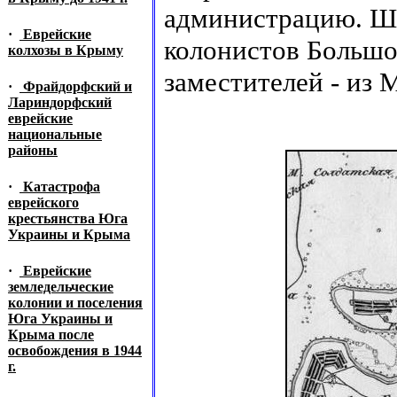
администрацию. Шу
·
Еврейские
колонистов Большо
колхозы в Крыму
заместителей - из
·
Фрайдорфский и
Лариндорфский
еврейские
национальные
районы
·
Катастрофа
еврейского
крестьянства Юга
Украины и Крыма
·
Еврейские
земледельческие
колонии и поселения
Юга Украины и
Крыма после
освобождения в 1944
г.