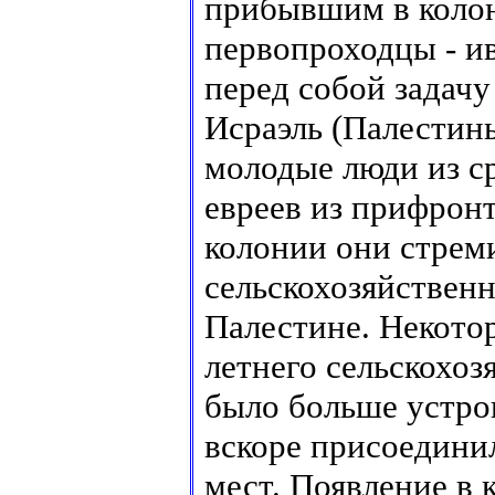
прибывшим в колон
первопроходцы - и
перед собой задачу
Исраэль (Палестин
молодые люди из с
евреев из прифронт
колонии они стреми
сельскохозяйствен
Палестине. Некото
летнего сельскохоз
было больше устро
вскоре присоедини
мест. Появление в 