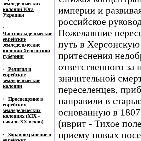
земледельческих
империи и развива
колоний Юга
Украины
российское руково
·
Пожелавшие пересе
Частновладельческие
еврейские
путь в Херсонскую
земледельческие
колонии Херсонской
притеснения недоб
губернии
ответственного за 
·
Религия и
еврейские
значительной смер
земледельческие
колонии
переселенцев, приб
направили в старые
·
Просвещение в
еврейских
основанную в 1807 
земледельческих
колониях (XIX -
(иврит - Тихое пол
начало XX веков)
приему новых посе
·
Здравоохранение в
еврейских