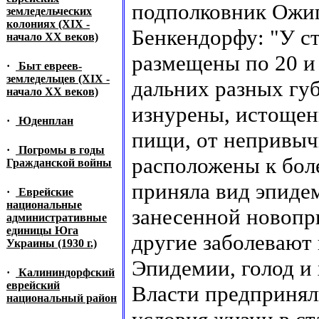
подполковник Ожиг
земледельческих
колониях (XIX -
Бенкендорфу: "У с
начало XX веков)
размещены по 20 и
·
Быт евреев-
земледельцев (XIX -
дальних разных губ
начало XX веков)
изнурены, истощен
·
Юденплан
пищи, от непривычк
·
Погромы в годы
расположены к боле
Гражданской войны
приняла вид эпиде
·
Еврейские
национальные
занесенной новопр
административные
единицы Юга
другие заболевают 
Украины (1930 г.)
Эпидемии, голод и 
·
Калининдорфский
еврейский
Власти предпринял
национальный район