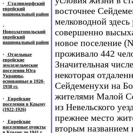
условия жизни в ст
·
Сталиндорфский
восточнее Сейдемен
еврейский
национальный район
мелководной здесь 
·
совершенно высыха
Новозлатопольский
еврейский
новое поселение (N 
национальный район
проживало 442 чел
·
Отдельные
еврейские
Значительная числе
земледельческие
поселения Юга
некоторая отдаленн
Украины,
основанные в 1920-
Сейдеменухи на Бо
1930 гг.
жителями Малой Се
·
Еврейские
поселения в Крыму
из Невельского уез
(1922-1926)
прежнее место жите
·
Еврейские
вторым названием 
населенные пункты
в Крыму до 1941 г.