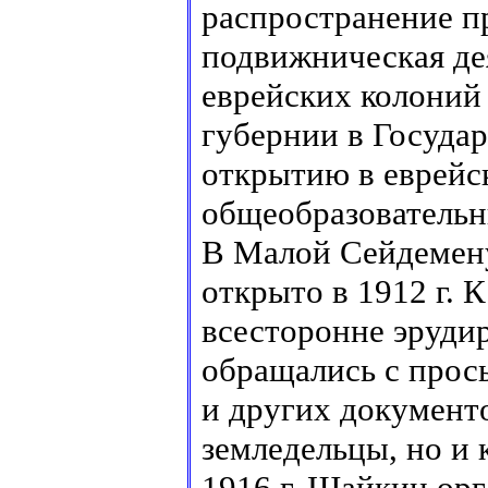
распространение п
подвижническая дея
еврейских колоний
губернии в Госуда
открытию в еврейск
общеобразовательн
В Малой Сейдемен
открыто в 1912 г. 
всесторонне эруди
обращались с прос
и других документо
земледельцы, но и 
1916 г. Шайкин орг