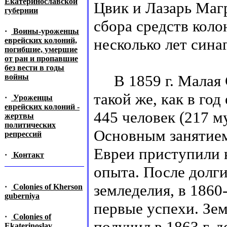
Екатеринославской
Цвик и Лазарь Магр
губернии
сбора средств кол
·
Воины-уроженцы
несколько лет сина
еврейских колоний,
погибшие, умершие
от ран и пропавшие
без вести в годы
В 1859 г. Малая С
войны
такой же, как в го
·
Уроженцы
еврейских колоний -
445 человек (217 м
жертвы
политических
Основным занятием
репрессий
Евреи приступили к
·
Контакт
опыта. После долг
земледелия, в 1860
·
Colonies of Kherson
guberniya
первые успехи. Зе
·
Colonies of
получил в 1863 г. 
Ekaterinoslav