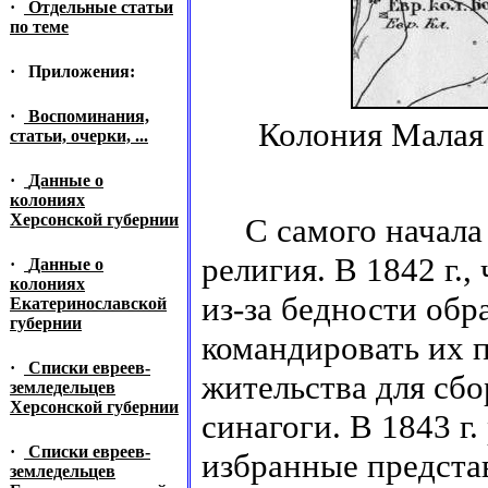
·
Отдельные статьи
по теме
·
Приложения:
·
Воспоминания,
Колония Малая
статьи, очерки, ...
·
Данные о
колониях
Херсонской губернии
С самого начала в
религия. В 1842 г.,
·
Данные о
колониях
из-за бедности обр
Екатеринославской
губернии
командировать их 
·
Списки евреев-
жительства для сб
земледельцев
Херсонской губернии
синагоги. В 1843 г
·
Списки евреев-
избранные предста
земледельцев