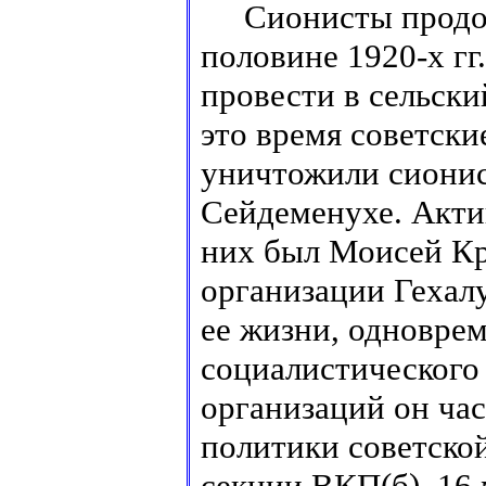
Сионисты продолж
половине 1920-х гг
провести в сельски
это время советск
уничтожили сионис
Сейдеменухе. Акти
них был Моисей Кр
организации Гехал
ее жизни, одновре
социaлистического
организаций он час
политики советской
секции ВКП(б). 16 