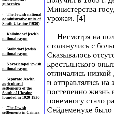
guberniya
Министерства госу
·
The Jewish national
урожаи. [4]
administrative units of
South Ukraine (1930)
·
Kalinindorf jewish
Несмотря на полу
national rayon
столкнулись с бол
·
Stalindorf jewish
Сказывалось отсут
national rayon
крестьянского опыт
·
Novozlatopol jewish
national rayon
отличались низкой
·
Separate Jewish
и отправлялись на 
agricultural
settlements of the
постепенно жизнь в
South of Ukraine
founded in 1920-1930
понемногу стало ра
Сейдеменухе было 
·
The Jewish
settlements in Crimea