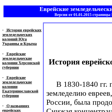
Еврейские земледельчес
Версия от 01.01.2015 страницы 
·
История еврейских
земледельческих
колоний Юга
Украины и Крыма
·
Еврейские
земледельческие
История еврейск
колонии Херсонской
губернии
·
Еврейские
В 1830-1840 гг. п
земледельческие
колонии
земледелию евреев
Екатеринославской
губернии
России, была прод
·
О названиях
Снижая концентрац
еврейских