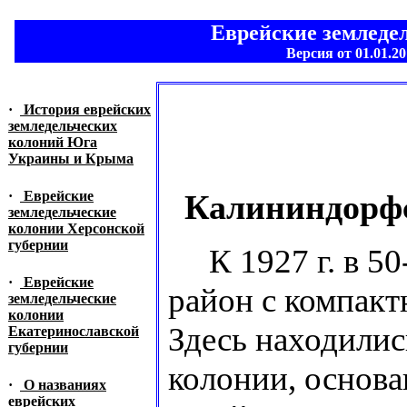
Еврейские земледе
Версия от 01.01.20
·
История еврейских
земледельческих
колоний Юга
Украины и Крыма
·
Еврейские
Калининдорфс
земледельческие
колонии Херсонской
губернии
К 1927 г. в 50-
·
Еврейские
район с компакт
земледельческие
колонии
Здесь находилис
Екатеринославской
губернии
колонии, основа
·
О названиях
еврейских