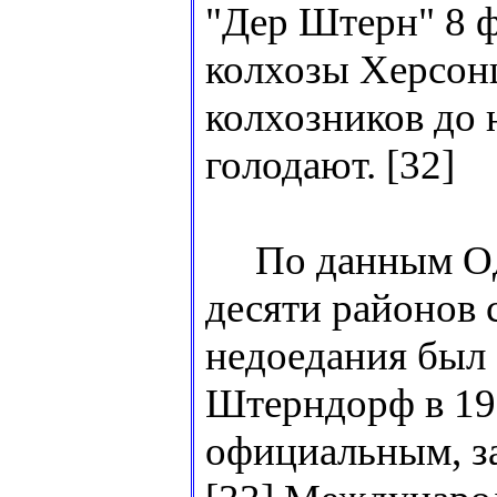
"Дер Штерн" 8 ф
колхозы Херсон
колхозников до 
голодают. [32]
По данным Одес
десяти районов 
недоедания был 
Штерндорф в 193
официальным, з