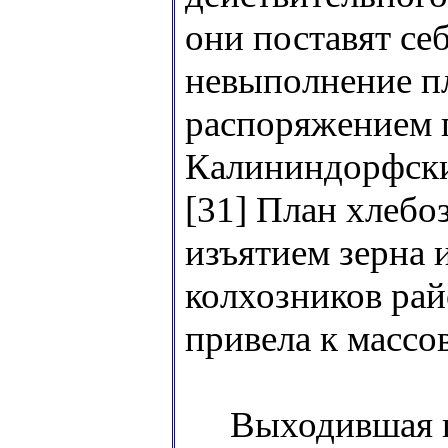
они поставят себ
невыполнение пл
распоряжением п
Калининдорфский
[31] План хлебо
изъятием зерна 
колхозников рай
привела к массо
Выходившая в Х