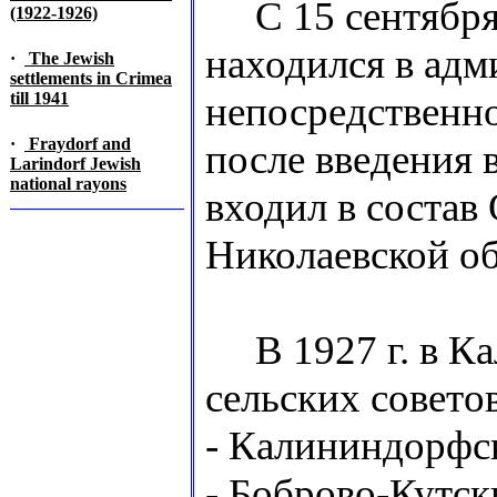
С 15 сентября 
(1922-1926)
находился в ад
·
The Jewish
settlements in Crimea
till 1941
непосредственно 
·
Fraydorf and
после введения 
Larindorf Jewish
national rayons
входил в состав 
Николаевской об
В 1927 г. в Ка
сельских советов
- Калининдорфск
- Боброво-Кутск