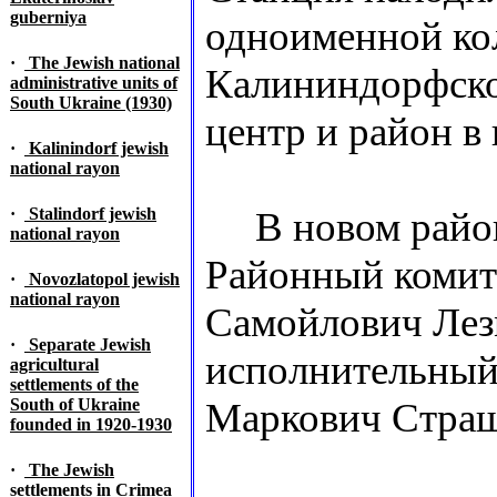
guberniya
одноименной кол
·
The Jewish national
Калининдорфско
administrative units of
South Ukraine (1930)
центр и район в 
·
Kalinindorf jewish
national rayon
·
Stalindorf jewish
В новом районе
national rayon
Районный комите
·
Novozlatopol jewish
national rayon
Самойлович Лез
·
Separate Jewish
исполнительный 
agricultural
settlements of the
South of Ukraine
Маркович Страш
founded in 1920-1930
·
The Jewish
settlements in Crimea