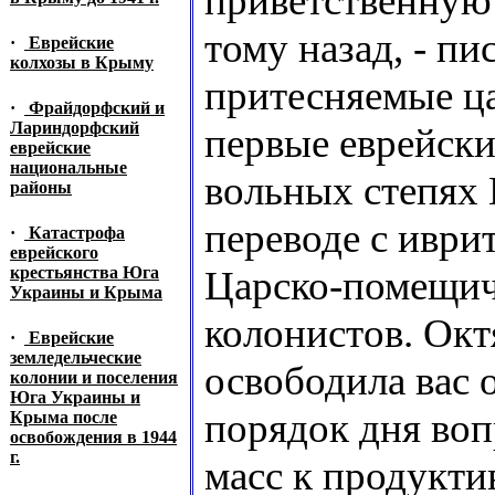
приветственную 
тому назад, - пи
·
Еврейские
колхозы в Крыму
притесняемые ц
·
Фрайдорфский и
Лариндорфский
первые еврейски
еврейские
национальные
вольных степях 
районы
переводе с иври
·
Катастрофа
еврейского
крестьянства Юга
Царско-помещич
Украины и Крыма
колонистов. Окт
·
Еврейские
земледельческие
освободила вас 
колонии и поселения
Юга Украины и
порядок дня воп
Крыма после
освобождения в 1944
г.
масс к продукти