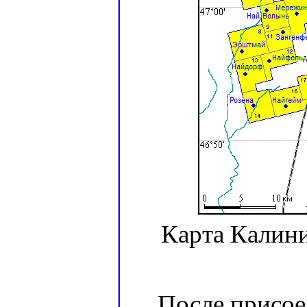
Карта Калини
После присоеди