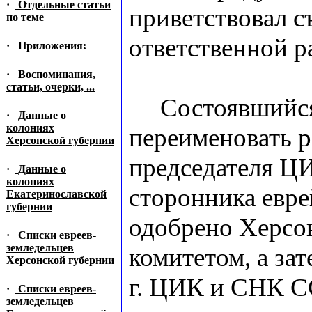
·
Отдельные статьи
приветствовал с
по теме
ответственной ра
·
Приложения:
·
Воспоминания,
статьи, очерки, ...
Состоявшийся с
·
Данные о
колониях
переименовать р
Херсонской губернии
председателя Ц
·
Данные о
колониях
сторонника евре
Екатеринославской
губернии
одобрено Херсо
·
Списки евреев-
земледельцев
комитетом, а за
Херсонской губернии
г. ЦИК и СНК С
·
Списки евреев-
земледельцев