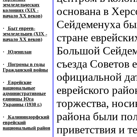
земледельческих
основана в Херс
колониях (XIX -
начало XX веков)
Сейдеменуха бы
·
Быт евреев-
земледельцев (XIX -
стране еврейских
начало XX веков)
Большой Сейдем
·
Юденплан
съезда Советов е
·
Погромы в годы
Гражданской войны
официальной дат
·
Еврейские
еврейского райо
национальные
административные
единицы Юга
торжества, нос
Украины (1930 г.)
района были по
·
Калининдорфский
еврейский
приветствия и т
национальный район