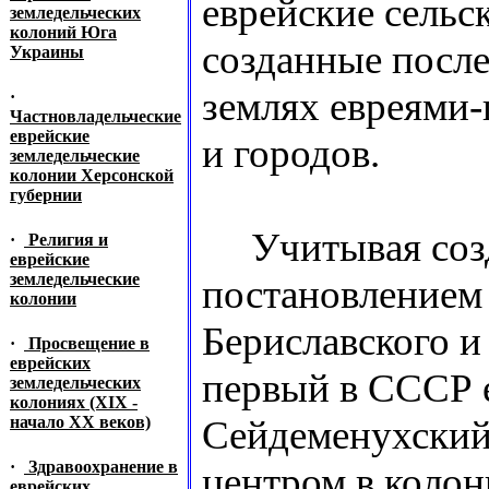
еврейские сельс
земледельческих
колоний Юга
созданные посл
Украины
землях евреями-
·
Частновладельческие
еврейские
и городов.
земледельческие
колонии Херсонской
губернии
Учитывая созда
·
Религия и
еврейские
земледельческие
постановлением
колонии
Бериславского и
·
Просвещение в
еврейских
первый в СССР 
земледельческих
колониях (XIX -
начало XX веков)
Сейдеменухский 
·
Здравоохранение в
центром в колон
еврейских