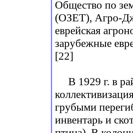
Общество по зем
(ОЗЕТ), Агро-Д
еврейская агрон
зарубежные евре
[22]
В 1929 г. в райо
коллективизация
грубыми переги
инвентарь и ско
птица). В колон