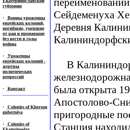
переименовании
Екатеринославской
губернии
Сейдеменуха Хе
·
Воины-уроженцы
еврейских колоний,
Деревня Калини
погибшие, умершие
от ран и пропавшие
Калининдорфски
без вести в годы
войны
·
Уроженцы
еврейских колоний -
В Калининдорф
жертвы
политических
железнодорожна
репрессий
была открыта 19
·
Контакт
Апостолово-Сниг
·
Colonies of Kherson
пригородные пое
guberniya
Станция находил
·
Colonies of
Ekaterinoslav