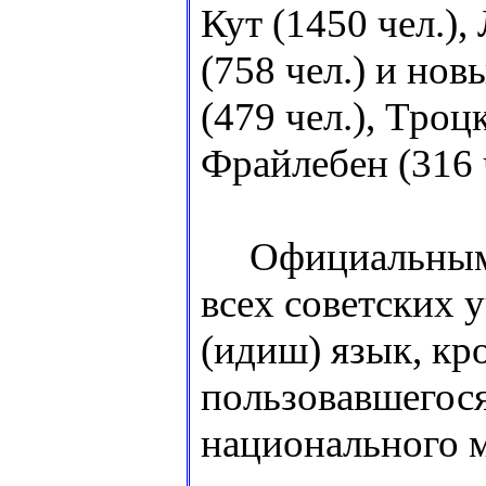
Кут (1450 чел.),
(758 чел.) и но
(479 чел.), Троц
Фрайлебен (316 ч
Официальным я
всех советских 
(идиш) язык, кр
пользовавшегося
национального м