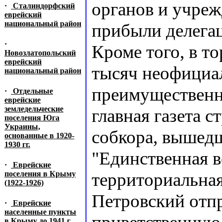
органов и учреж
·
Сталиндорфский
еврейский
национальный район
прибыли делегац
·
Кроме того, в т
Новозлатопольский
еврейский
тысяч неофициал
национальный район
преимущественн
·
Отдельные
еврейские
земледельческие
главная газета 
поселения Юга
Украины,
собкора, вышед
основанные в 1920-
1930 гг.
"Единственная в
·
Еврейские
поселения в Крыму
территориальная
(1922-1926)
Петровский отпр
·
Еврейские
населенные пункты
в Крыму до 1941 г.