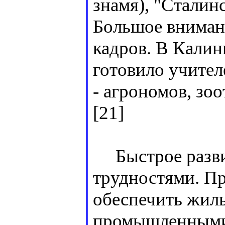
знамя), "Сталин
Большое вниман
кадров. В Кали
готовило учител
- агрономов, зо
[21]
Быстрое разви
трудностями. П
обеспечить жил
промышленными 